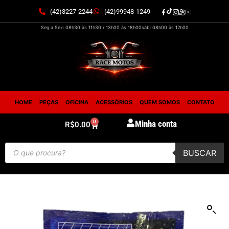
(42)3227-2244
(42)99948-1249
Seg a Sex: 08h30 às 11h30 / 13h00 às 18h00
sáb: 08h00 às 12h00
HOME
PEÇAS
OFICINA
ACESSÓRIOS
QUEM SOMOS
CONTATO
0
Minha conta
R$
0.00
BUSCAR