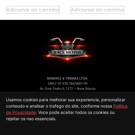
Adicionar ao carrinho
Adicionar ao carrinho
MUNHOZ & TREMEA LTDA.
CNPJ: 07.935.784/0001-99
Av. Dom Pedro II, 1272 – Nova Rússia
Ponta Grossa/PR – CEP 84.053-000
Usamos cookies para melhorar sua experiencia, personalizar
LINKS RÁPIDOS
INFORMAÇÕES
conteudo e analisar o trafego do site, conforme nossa
Politica
Peças
Sobre Nós
de Privacidade
. Voce pode aceitar todos os cookies ou
Oficina
Política de Privacidade
rejeitar os nao essenciais.
Acessórios
Trocas e Devoluções
Quem Somos
Termos de Uso