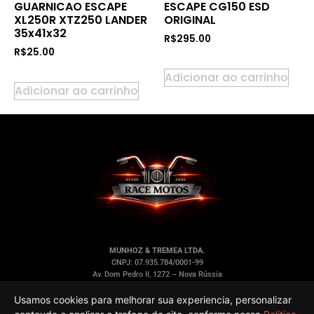
GUARNICAO ESCAPE
ESCAPE CG150 ESD
XL250R XTZ250 LANDER
ORIGINAL
35x41x32
R$
295.00
R$
25.00
Adicionar ao carrinho
Adicionar ao carrinho
MUNHOZ & TREMEA LTDA.
CNPJ: 07.935.784/0001-99
Av. Dom Pedro II, 1272 – Nova Rússia
Ponta Grossa/PR – CEP 84.053-000
Usamos cookies para melhorar sua experiencia, personalizar
LINKS RÁPIDOS
INFORMAÇÕES