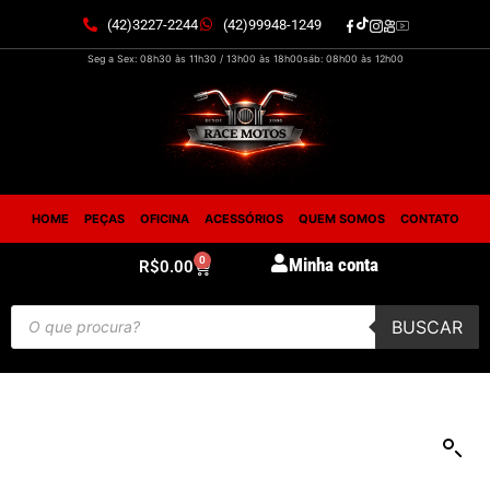
(42)3227-2244
(42)99948-1249
Seg a Sex: 08h30 às 11h30 / 13h00 às 18h00
sáb: 08h00 às 12h00
HOME
PEÇAS
OFICINA
ACESSÓRIOS
QUEM SOMOS
CONTATO
0
Minha conta
R$
0.00
BUSCAR