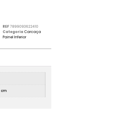
REF
7899093622410
Categoria
Carcaça
Painel Inferior
5 cm