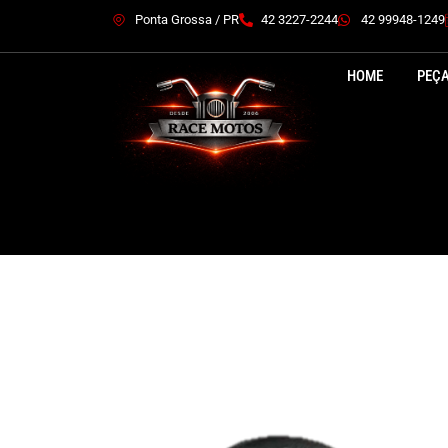
Ponta Grossa / PR
42 3227-2244
42 99948-1249
HOME
PEÇ