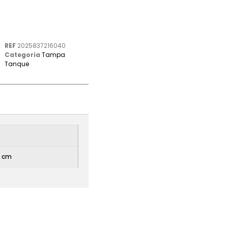
REF
2025837216040
Categoria
Tampa
Tanque
5 cm