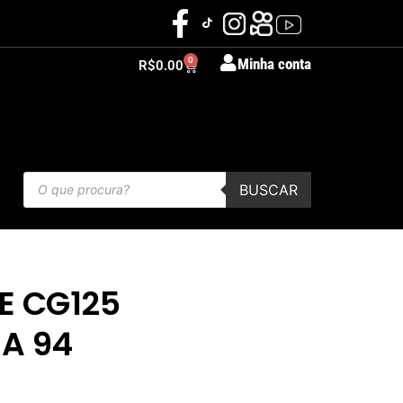
0
Minha conta
R$
0.00
BUSCAR
E CG125
 A 94