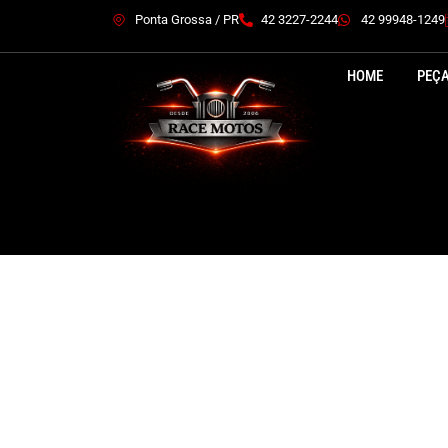
Ponta Grossa / PR
42 3227-2244
42 99948-1249
HOME
PEÇ