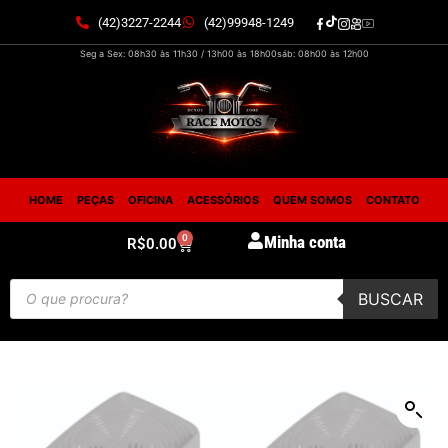
(42)3227-2244
(42)99948-1249
Seg a Sex: 08h30 às 11h30 / 13h00 às 18h00
sáb: 08h00 às 12h00
HOME
PEÇAS
OFICINA
ACESSÓRIOS
QUEM SOMOS
CONTATO
0
Minha conta
R$
0.00
BUSCAR