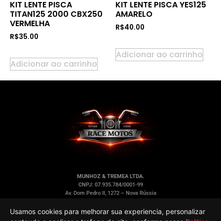
KIT LENTE PISCA
KIT LENTE PISCA YES125
TITAN125 2000 CBX250
AMARELO
VERMELHA
R$
40.00
R$
35.00
Adicionar ao carrinho
Adicionar ao carrinho
MUNHOZ & TREMEA LTDA.
CNPJ: 07.935.784/0001-99
Av. Dom Pedro II, 1272 – Nova Rússia
Ponta Grossa/PR – CEP 84.053-000
Usamos cookies para melhorar sua experiencia, personalizar
LINKS RÁPIDOS
INFORMAÇÕES