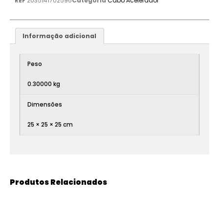
REF
2035141702596
Categoria
Cabo Acelerador
Informação adicional
Peso
0.30000 kg
Dimensões
25 × 25 × 25 cm
Produtos Relacionados