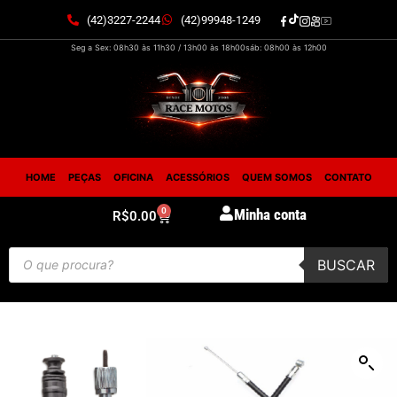
(42)3227-2244
(42)99948-1249
Seg a Sex: 08h30 às 11h30 / 13h00 às 18h00
sáb: 08h00 às 12h00
HOME
PEÇAS
OFICINA
ACESSÓRIOS
QUEM SOMOS
CONTATO
0
Minha conta
R$
0.00
BUSCAR