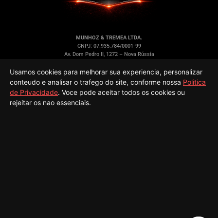
MUNHOZ & TREMEA LTDA.
CNPJ: 07.935.784/0001-99
Av. Dom Pedro II, 1272 – Nova Rússia
Ponta Grossa/PR – CEP 84.053-000
Usamos cookies para melhorar sua experiencia, personalizar
LINKS RÁPIDOS
INFORMAÇÕES
conteudo e analisar o trafego do site, conforme nossa
Politica
Peças
Sobre Nós
de Privacidade
. Voce pode aceitar todos os cookies ou
Oficina
Política de Privacidade
rejeitar os nao essenciais.
Acessórios
Trocas e Devoluções
Quem Somos
Termos de Uso
Contato
Formas de Pagamento
Minha Conta
ATENDIMENTO
REDES SOCIAIS
(42) 3227-2244
(42) 99948-1249
racemotos31@yahoo.com.br