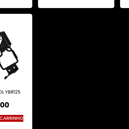
L YBR125
.00
 CARRINHO